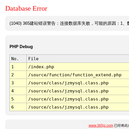
Database Error
(1040) 365建站错误警告：连接数据库失败，可能的原因：1、数
PHP Debug
No.
File
1
/index.php
2
/source/function/function_extend.php
3
/source/class/jzmysql.class.php
4
/source/class/jzmysql.class.php
5
/source/class/jzmysql.class.php
6
/source/class/jzmysql.class.php
www.365jz.com
已经将此