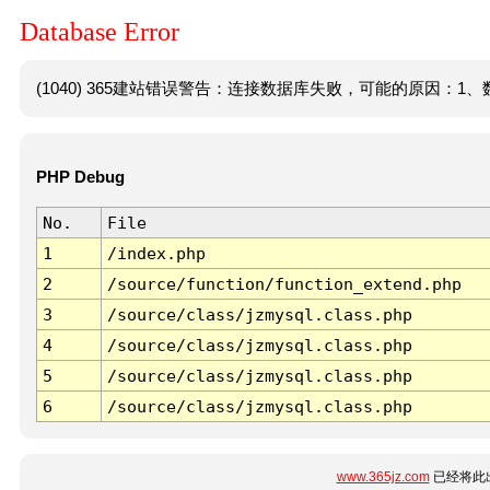
Database Error
(1040) 365建站错误警告：连接数据库失败，可能的原因：1、数
PHP Debug
No.
File
1
/index.php
2
/source/function/function_extend.php
3
/source/class/jzmysql.class.php
4
/source/class/jzmysql.class.php
5
/source/class/jzmysql.class.php
6
/source/class/jzmysql.class.php
www.365jz.com
已经将此