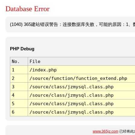
Database Error
(1040) 365建站错误警告：连接数据库失败，可能的原因：1、数
PHP Debug
No.
File
1
/index.php
2
/source/function/function_extend.php
3
/source/class/jzmysql.class.php
4
/source/class/jzmysql.class.php
5
/source/class/jzmysql.class.php
6
/source/class/jzmysql.class.php
www.365jz.com
已经将此