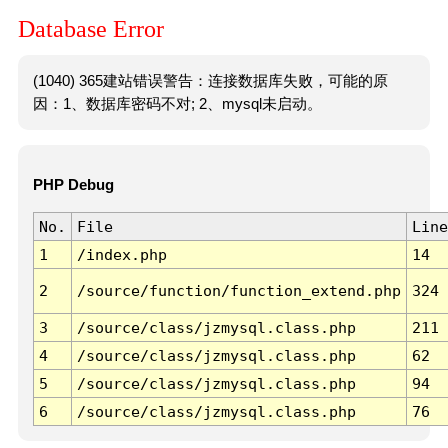
Database Error
(1040) 365建站错误警告：连接数据库失败，可能的原
因：1、数据库密码不对; 2、mysql未启动。
PHP Debug
No.
File
Line
1
/index.php
14
2
/source/function/function_extend.php
324
3
/source/class/jzmysql.class.php
211
4
/source/class/jzmysql.class.php
62
5
/source/class/jzmysql.class.php
94
6
/source/class/jzmysql.class.php
76