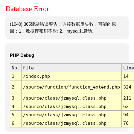
Database Error
(1040) 365建站错误警告：连接数据库失败，可能的原
因：1、数据库密码不对; 2、mysql未启动。
PHP Debug
No.
File
Line
1
/index.php
14
2
/source/function/function_extend.php
324
3
/source/class/jzmysql.class.php
211
4
/source/class/jzmysql.class.php
62
5
/source/class/jzmysql.class.php
94
6
/source/class/jzmysql.class.php
76