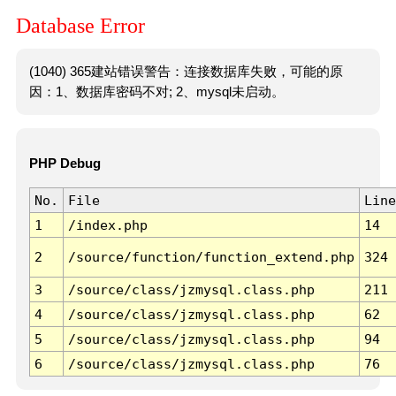
Database Error
(1040) 365建站错误警告：连接数据库失败，可能的原
因：1、数据库密码不对; 2、mysql未启动。
PHP Debug
No.
File
Line
1
/index.php
14
2
/source/function/function_extend.php
324
3
/source/class/jzmysql.class.php
211
4
/source/class/jzmysql.class.php
62
5
/source/class/jzmysql.class.php
94
6
/source/class/jzmysql.class.php
76