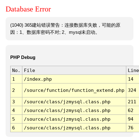
Database Error
(1040) 365建站错误警告：连接数据库失败，可能的原
因：1、数据库密码不对; 2、mysql未启动。
PHP Debug
No.
File
Line
1
/index.php
14
2
/source/function/function_extend.php
324
3
/source/class/jzmysql.class.php
211
4
/source/class/jzmysql.class.php
62
5
/source/class/jzmysql.class.php
94
6
/source/class/jzmysql.class.php
76