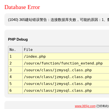
Database Error
(1040) 365建站错误警告：连接数据库失败，可能的原因：1、数
PHP Debug
No.
File
1
/index.php
2
/source/function/function_extend.php
3
/source/class/jzmysql.class.php
4
/source/class/jzmysql.class.php
5
/source/class/jzmysql.class.php
6
/source/class/jzmysql.class.php
www.365jz.com
已经将此