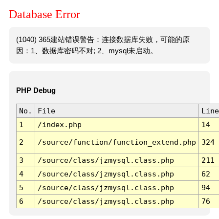
Database Error
(1040) 365建站错误警告：连接数据库失败，可能的原
因：1、数据库密码不对; 2、mysql未启动。
PHP Debug
No.
File
Line
1
/index.php
14
2
/source/function/function_extend.php
324
3
/source/class/jzmysql.class.php
211
4
/source/class/jzmysql.class.php
62
5
/source/class/jzmysql.class.php
94
6
/source/class/jzmysql.class.php
76