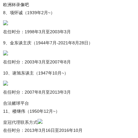
欧洲杯录像吧
8、项怀诚（1939年2月~）
在任时分：1998年3月至2003年3月
9、金东谈主庆（1944年7月-2021年8月28日）
在任时分：2003年3月至2007年8月
10、谢旭东谈主（1947年10月~）
在任时分：2007年8月至2013年3月
合法赌球平台
11、楼继伟（1950年12月~）
皇冠代理联系方式
在任时分：2013年3月16日至2016年10月