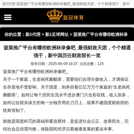
新2代理-菠菜推广平台有哪些欧洲杯录像吧_最强财政天团，个个精通强干，新中
国历任财政部长一览
你的位置：
新2代理
>
新2足球网址
> 菠菜推广平台有哪些欧洲杯录
菠菜推广平台有哪些欧洲杯录像吧_最强财政天团，个个精通
像吧_最强财政天团，个个精通强干，新中国历任财政部长一览
强干，新中国历任财政部长一览
发布日期：2025-06-09 16:37 点击次数：125
菠菜推广平台有哪些欧洲杯录像吧_
关于一个家庭，生老病死酱醋茶，需要咱们合理分拨收入，才调保证
生存质地不受影响。关于国度，则承担着亿亿万万个家庭的“生老病死
酱醋茶”。如何让每个庶民生流水平进步澳门六合彩在线，收入加多，
如何让征税东谈主的每一分钱齐用在刀刃上，就离不建国度财政部的
统筹管制了。
财政是国度科罚的基础和紧迫撑持，是促进社会公正、改善民生，完
结社会总供需均衡，保险国民经济沉着健康发展的紧迫本事。