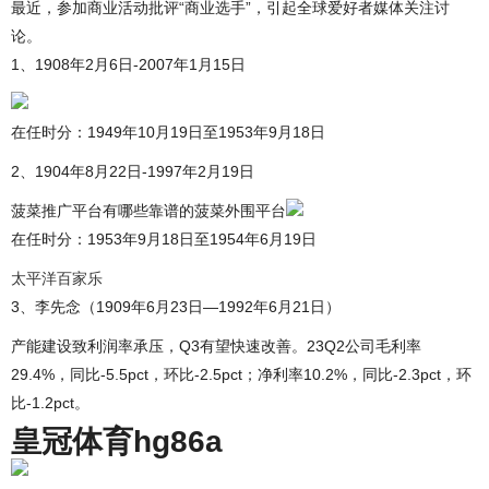
最近，参加商业活动批评“商业选手”，引起全球爱好者媒体关注讨
论。
1、1908年2月6日-2007年1月15日
在任时分：1949年10月19日至1953年9月18日
2、1904年8月22日-1997年2月19日
菠菜推广平台有哪些靠谱的菠菜外围平台
在任时分：1953年9月18日至1954年6月19日
太平洋百家乐
3、李先念（1909年6月23日—1992年6月21日）
产能建设致利润率承压，Q3有望快速改善。23Q2公司毛利率
29.4%，同比-5.5pct，环比-2.5pct；净利率10.2%，同比-2.3pct，环
比-1.2pct。
皇冠体育hg86a