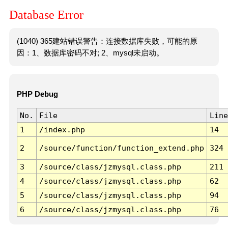
Database Error
(1040) 365建站错误警告：连接数据库失败，可能的原
因：1、数据库密码不对; 2、mysql未启动。
PHP Debug
No.
File
Line
1
/index.php
14
2
/source/function/function_extend.php
324
3
/source/class/jzmysql.class.php
211
4
/source/class/jzmysql.class.php
62
5
/source/class/jzmysql.class.php
94
6
/source/class/jzmysql.class.php
76