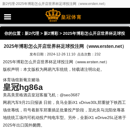
新2代理-2025年博彩怎么开店世界杯足球投注网（www.ersten.net）
你的位置：
新2代理
>
新2博彩
> 2025年博彩怎么开店世界杯足球投
2025年博彩怎么开店世界杯足球投注网（www.ersten.net）
注网（www.ersten.net）
发布日期：2024-12-26 11:10 点击次数：232
2025年博彩怎么开店世界杯足球投注网（www.ersten.net）
版权声明：本文版权为网易汽车统统，转载请注明出处。
体育场馆新葡京赌场
皇冠hg86a
美高美景格酒店皇冠客服飞机：@seo3687
网易汽车9月21日报谈 日前，良马全新iX1 xDrive30L郑重驶下铁西工
场坐蓐线，符号着新车郑重插足批量投产阶段，至此良马沈阳坐蓐基
地统统工场均可机动投产纯电车型。另外，全新iX1 eDrive25L还将于
2025年出口国外阛阓。