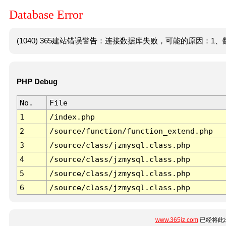
Database Error
(1040) 365建站错误警告：连接数据库失败，可能的原因：1、数
PHP Debug
No.
File
1
/index.php
2
/source/function/function_extend.php
3
/source/class/jzmysql.class.php
4
/source/class/jzmysql.class.php
5
/source/class/jzmysql.class.php
6
/source/class/jzmysql.class.php
www.365jz.com
已经将此