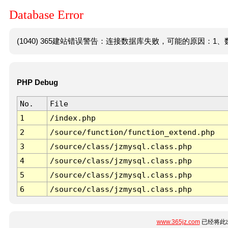
Database Error
(1040) 365建站错误警告：连接数据库失败，可能的原因：1、数
PHP Debug
No.
File
1
/index.php
2
/source/function/function_extend.php
3
/source/class/jzmysql.class.php
4
/source/class/jzmysql.class.php
5
/source/class/jzmysql.class.php
6
/source/class/jzmysql.class.php
www.365jz.com
已经将此