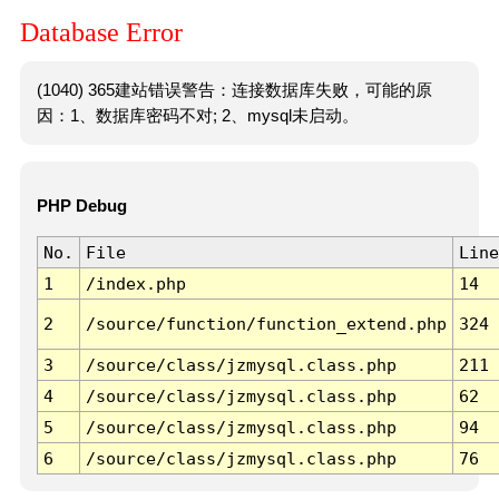
Database Error
(1040) 365建站错误警告：连接数据库失败，可能的原
因：1、数据库密码不对; 2、mysql未启动。
PHP Debug
No.
File
Line
1
/index.php
14
2
/source/function/function_extend.php
324
3
/source/class/jzmysql.class.php
211
4
/source/class/jzmysql.class.php
62
5
/source/class/jzmysql.class.php
94
6
/source/class/jzmysql.class.php
76