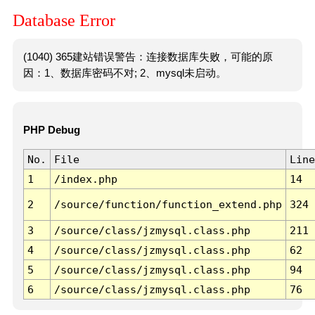
Database Error
(1040) 365建站错误警告：连接数据库失败，可能的原
因：1、数据库密码不对; 2、mysql未启动。
PHP Debug
No.
File
Line
1
/index.php
14
2
/source/function/function_extend.php
324
3
/source/class/jzmysql.class.php
211
4
/source/class/jzmysql.class.php
62
5
/source/class/jzmysql.class.php
94
6
/source/class/jzmysql.class.php
76