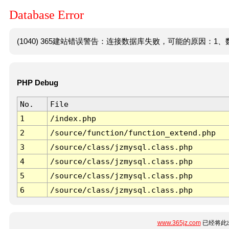
Database Error
(1040) 365建站错误警告：连接数据库失败，可能的原因：1、数
PHP Debug
No.
File
1
/index.php
2
/source/function/function_extend.php
3
/source/class/jzmysql.class.php
4
/source/class/jzmysql.class.php
5
/source/class/jzmysql.class.php
6
/source/class/jzmysql.class.php
www.365jz.com
已经将此