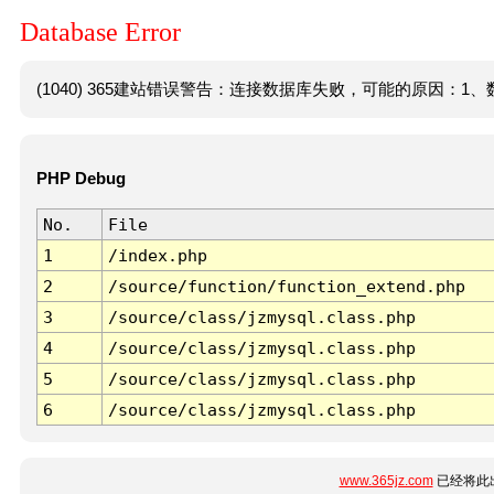
Database Error
(1040) 365建站错误警告：连接数据库失败，可能的原因：1、数
PHP Debug
No.
File
1
/index.php
2
/source/function/function_extend.php
3
/source/class/jzmysql.class.php
4
/source/class/jzmysql.class.php
5
/source/class/jzmysql.class.php
6
/source/class/jzmysql.class.php
www.365jz.com
已经将此