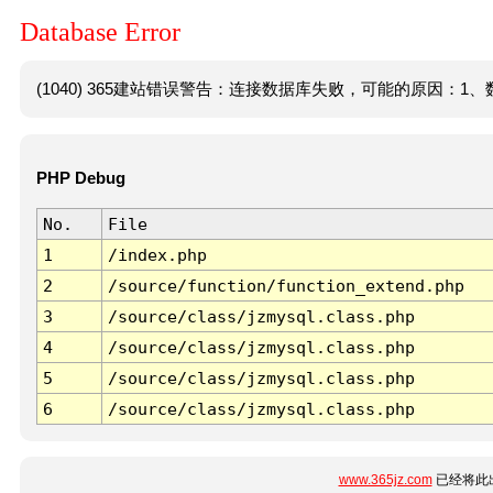
Database Error
(1040) 365建站错误警告：连接数据库失败，可能的原因：1、数
PHP Debug
No.
File
1
/index.php
2
/source/function/function_extend.php
3
/source/class/jzmysql.class.php
4
/source/class/jzmysql.class.php
5
/source/class/jzmysql.class.php
6
/source/class/jzmysql.class.php
www.365jz.com
已经将此