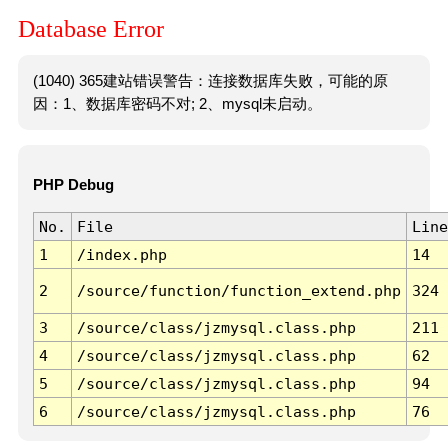
Database Error
(1040) 365建站错误警告：连接数据库失败，可能的原
因：1、数据库密码不对; 2、mysql未启动。
PHP Debug
No.
File
Line
1
/index.php
14
2
/source/function/function_extend.php
324
3
/source/class/jzmysql.class.php
211
4
/source/class/jzmysql.class.php
62
5
/source/class/jzmysql.class.php
94
6
/source/class/jzmysql.class.php
76