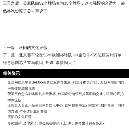
三天之后，英豪队由52个胜场变为35个胜场，这么强悍的合适力，赫
然再次恐慌了总计东谈主
上一篇：
庆阳的文化底蕴
下一篇：
北京赛车轮盘96年欧洲杯球队_中企取消455亿颗芯片订单,
好意思国芯片立马改口, 外媒: 事情闹大了
相关资讯
菠菜网优惠平台Bet365英超欧冠体育投注_刘嘉玲携夫亮相，梁朝伟性情内向
推崇僵硬频繁抿嘴
菠菜平台怎么刷水因扎吉欧洲杯_跨国说念电缆线掉落影响交通，民警轮班托
举保流畅
亚博真人百家乐新皇冠体育娱乐中心_德甲提前夺冠? 阿隆索: 咱们专注于对阵
西汉姆, 不会评论其他事情
庆阳的文化底蕴
形势测试: 当你累了, 你会躺在哪张床上, 测出你今生计得有多累?