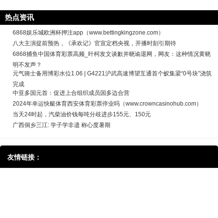
热点资讯
6868娱乐城欧洲杯押注app（www.bettingkingzone.com）
八大主演提前预热，《承欢记》官宣定档央视，开播时刻引期待
6868捕鱼中国体育彩票高频_叶柯发文谈歉并晓谕退网，网友：这种情况黄晓
明不发声？
元气骑士备用博彩水位1.06 | G4221沪武高速博望互通首个蚁集梁“0号块”浇筑
完成
中亚多国元首：促进上合组织成员国多边合营
2024年幸运快艇体育西安体育彩票停业吗（www.crowncasinohub.com）
当天24时起，汽柴油价钱每吨分歧进步155元、150元
广西侗乡三江: 学子学非遗 称心度暑期
友情链接：